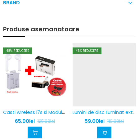
BRAND
Produse asemanatoare
48
% REDUCERE
46
% REDUCERE
Casti wireless i7s si Modulator FM Bluetooth G7 + Cadou Ochelari de condus zi/noapte HD
Lumini de disc Iluminat exterior pornit / oprit cu energie solară, set 2 lampi
65.00
lei
59.00
lei
125.00
lei
110.00
lei