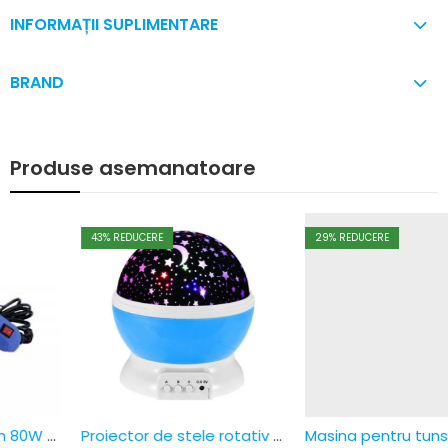
INFORMAȚII SUPLIMENTARE
BRAND
Produse asemanatoare
43
% REDUCERE
29
% REDUCERE
Proiector de stele rotativ 4 x LED, USB, functie rotatie
Masina pentru tuns animale