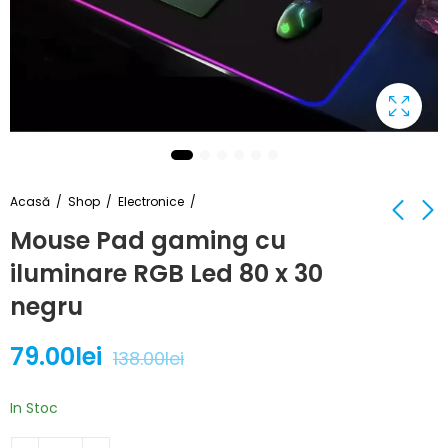
Acasă
Shop
Electronice
Mouse Pad gaming cu
iluminare RGB Led 80 x 30
Suport dublu de
Set 10 x Lampa cu
umerase pentru
Incarcare Solara 100
negru
haine, din metal -
led
89.00
137.00
lei
lei
199.00
239.00
lei
lei
NEGRU
79.00
lei
138.00
lei
In Stoc