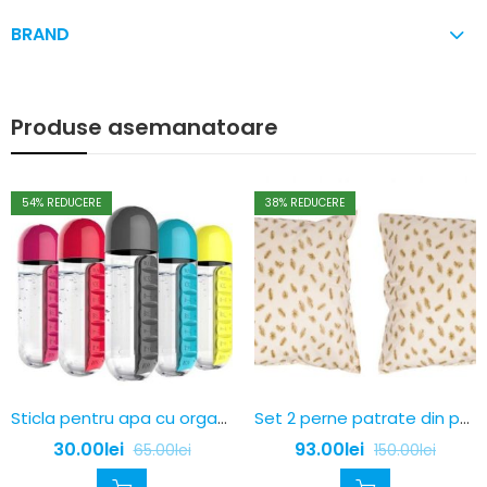
BRAND
Produse asemanatoare
54
% REDUCERE
38
% REDUCERE
Sticla pentru apa cu organizator pastile
Set 2 perne patrate din puf de gasca dimensiuni 70 x 70 cm
30.00
lei
93.00
lei
65.00
lei
150.00
lei