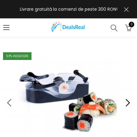
Livrare gratuită la comenzi de peste 300 RON!
0
53
% REDUCERE