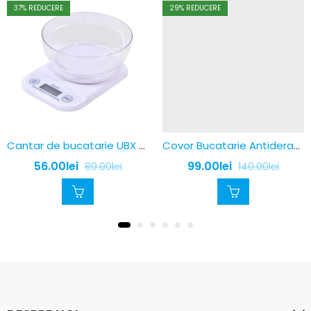
37
% REDUCERE
29
% REDUCERE
Cantar de bucatarie UBX electronic cu bol, 5kg
Covor Bucatarie Antiderapant, Model Fructe/Legume, Maro, 80 x 150cm,
56.00
lei
99.00
lei
89.00
lei
140.00
lei