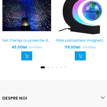
Set 2 lampi cu proiectie de lumini
Glob pamantesc magnetic plutitor cu iluminare LED
45.00
lei
119.00
lei
87.00
lei
175.00
lei
DESPRE NOI