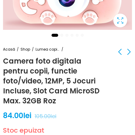
Acasă
Shop
Lumea copiilor
Camera foto digitala
pentru copii, functie
Husa Elastica pentru
Camera Solara de
Canapea 2 locuri -
Supraveghere ES-2R
foto/video, 12MP, 5 Jocuri
Roz
de Exterior, cu
87.00
254.00
lei
lei
128.00
289.00
lei
lei
Incluse, Slot Card MicroSD
Panou Solar si WIFI,
Suport Montare
Max. 32GB Roz
84.00
lei
105.00
lei
Stoc epuizat