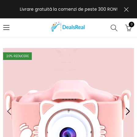
Livrare gratuită la comenzi de peste 300 RON!
0
20
% REDUCERE