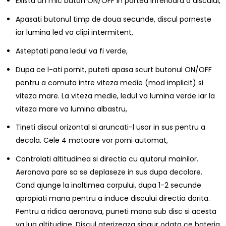
Exista un mic buton ON/OFF in partea inferioara a discului,
Apasati butonul timp de doua secunde, discul porneste
iar lumina led va clipi intermitent,
Asteptati pana ledul va fi verde,
Dupa ce l-ati pornit, puteti apasa scurt butonul ON/OFF
pentru a comuta intre viteza medie (mod implicit) si
viteza mare. La viteza medie, ledul va lumina verde iar la
viteza mare va lumina albastru,
Tineti discul orizontal si aruncati-l usor in sus pentru a
decola. Cele 4 motoare vor porni automat,
Controlati altitudinea si directia cu ajutorul mainilor.
Aeronava pare sa se deplaseze in sus dupa decolare.
Cand ajunge la inaltimea corpului, dupa 1-2 secunde
apropiati mana pentru a induce discului directia dorita.
Pentru a ridica aeronava, puneti mana sub disc si acesta
va lua altitudine. Discul aterizeaza singur odata ce bateria