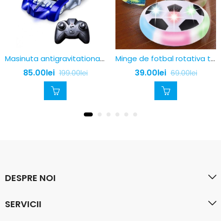
Masinuta antigravitationala Wall Climber cu telecomanda
Minge de fotbal rotativa tip disc cu aer si lumini
85.00
lei
39.00
lei
199.00
lei
69.00
lei
DESPRE NOI
SERVICII