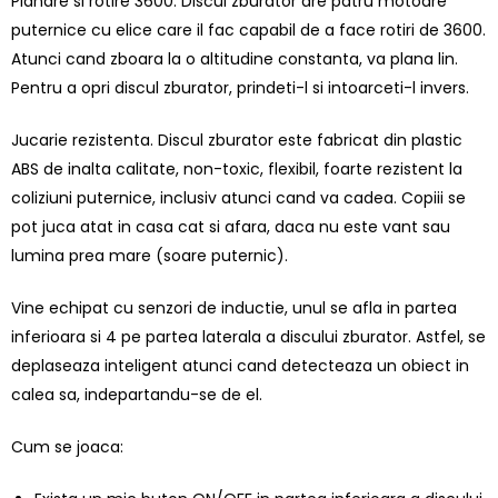
Planare si rotire 3600. Discul zburator are patru motoare
puternice cu elice care il fac capabil de a face rotiri de 3600.
Atunci cand zboara la o altitudine constanta, va plana lin.
Pentru a opri discul zburator, prindeti-l si intoarceti-l invers.
Jucarie rezistenta. Discul zburator este fabricat din plastic
ABS de inalta calitate, non-toxic, flexibil, foarte rezistent la
coliziuni puternice, inclusiv atunci cand va cadea. Copiii se
pot juca atat in casa cat si afara, daca nu este vant sau
lumina prea mare (soare puternic).
Vine echipat cu senzori de inductie, unul se afla in partea
inferioara si 4 pe partea laterala a discului zburator. Astfel, se
deplaseaza inteligent atunci cand detecteaza un obiect in
calea sa, indepartandu-se de el.
Cum se joaca: