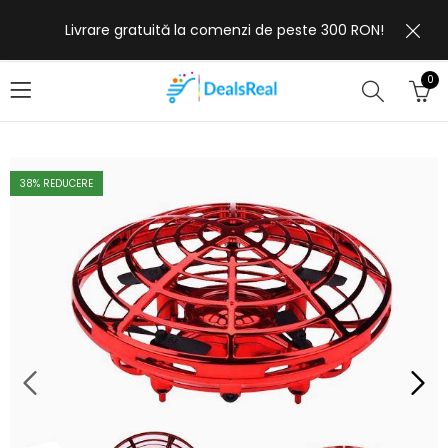
Livrare gratuită la comenzi de peste 300 RON!
0
38
% REDUCERE